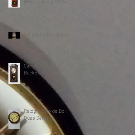
Wurttemberg 1926
Junghans Ave Maria
Carrilhão Gustav
Becker
Relógio Olho de Boi
Duas Setas