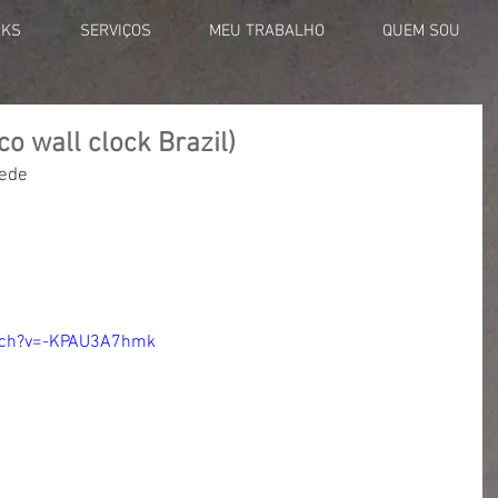
RKS
SERVIÇOS
MEU TRABALHO
QUEM SOU
co wall clock Brazil)
rede
tch?v=-KPAU3A7hmk