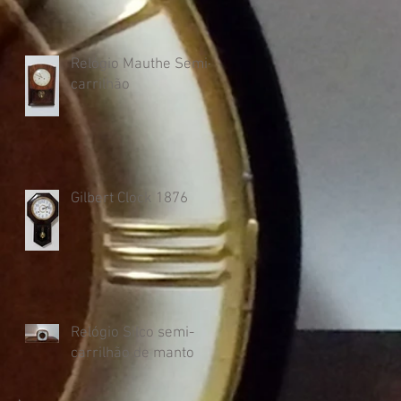
Relógio Mauthe Semi-
carrilhão
Gilbert Clock 1876
Relógio Silco semi-
carrilhão de manto