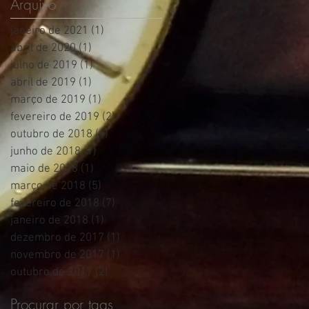
Arquivo
janeiro de 2021
(1)
1 post
abril de 2020
(1)
1 post
julho de 2019
(1)
1 post
abril de 2019
(1)
1 post
março de 2019
(1)
1 post
fevereiro de 2019
(2)
2 posts
outubro de 2018
(4)
4 posts
junho de 2018
(1)
1 post
maio de 2018
(1)
1 post
março de 2018
(5)
5 posts
fevereiro de 2018
(7)
7 posts
janeiro de 2018
(1)
1 post
dezembro de 2017
(1)
1 post
novembro de 2017
(1)
1 post
outubro de 2017
(2)
2 posts
Procurar por tags