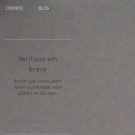
CONTATO
BLOG
Posts Em Destaque
Verifique em
breve
Assim que novos posts
forem publicados, você
poderá vê-los aqui.
Posts Recentes