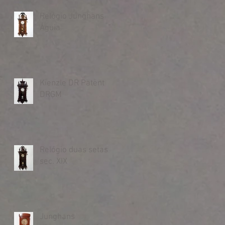
Relógio Junghans
Águia
Kienzle DR Patent
DRGM
Relógio duas setas
sec. XIX
Junghans